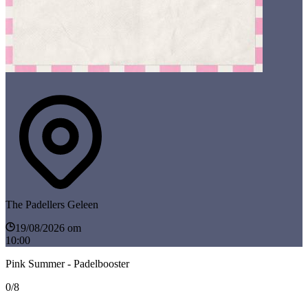
The Padellers Geleen
19/08/2026 om
10:00
Pink Summer - Padelbooster
0/8